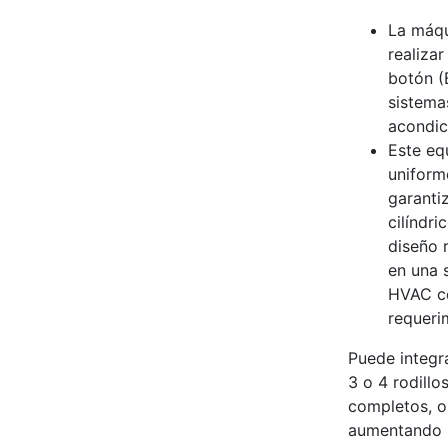
La máq
realizar
botón (
sistemas
acondic
Este eq
uniforme
garanti
cilíndri
diseño 
en una s
HVAC co
requeri
Puede integr
3 o 4 rodillo
completos, o
aumentando l