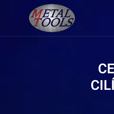
C
CIL