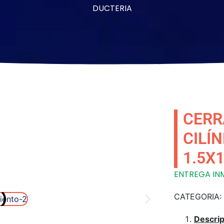
DUCTERIA
CERR
CILÍ
1.5X
ENTREGA INM
CATEGORIA:
Descrip