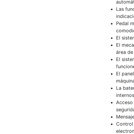
automát
Las fun
indicac
Pedal m
comodid
El sist
El meca
área de 
El sist
funcion
El pane
máquina
La bate
interno
Acceso 
segurid
Mensaje
Control
electro