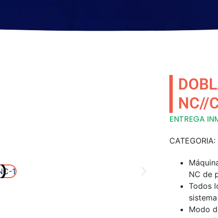
DOBL
NC//
ENTREGA INM
CATEGORIA:
Máquina
NC de pa
Todos l
sistema
Modo de