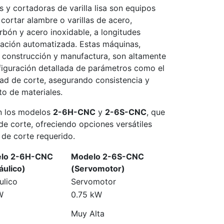
y cortadoras de varilla lisa son equipos
cortar alambre o varillas de acero,
rbón y acero inoxidable, a longitudes
ración automatizada. Estas máquinas,
de construcción y manufactura, son altamente
nfiguración detallada de parámetros como el
dad de corte, asegurando consistencia y
to de materiales.
en los modelos
2-6H-CNC
y
2-6S-CNC
, que
 de corte, ofreciendo opciones versátiles
o de corte requerido.
lo 2-6H-CNC
Modelo 2-6S-CNC
áulico)
(Servomotor)
ulico
Servomotor
W
0.75 kW
Muy Alta